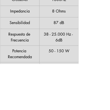
Impedancia
8 Ohms
Sensibilidad
87 dB
Respuesta de 
38 - 25.000 Hz - 
Frecuencia
6dB
Potencia 
50 - 150 W
Recomendada
Medidas
380 x 191 x 305 
mm
Peso
10kg
Conclusiones. 
Los Amphion Argon 3S son cajas muy en 
serio. Esto es evidente no solo en la 