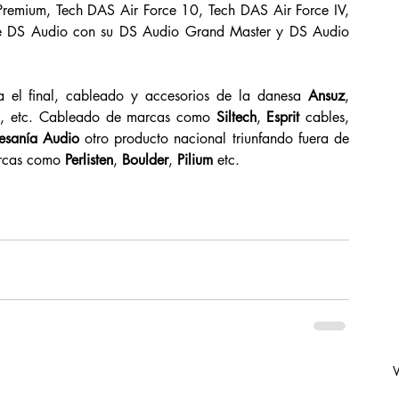
Premium, Tech DAS Air Force 10, Tech DAS Air Force IV, 
de DS Audio con su DS Audio Grand Master y DS Audio 
 el final, cableado y accesorios de la danesa 
Ansuz
, 
ente, etc. Cableado de marcas como 
Siltech
, 
Esprit
 cables, 
esanía Audio
 otro producto nacional triunfando fuera de 
arcas como 
Perlisten
, 
Boulder
, 
Pilium
 etc.
V