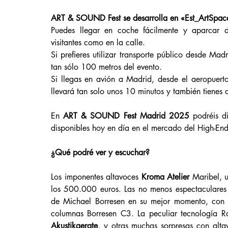
ART & SOUND Fest se desarrolla en «Est_ArtSpac
Puedes llegar en coche fácilmente y aparcar d
visitantes como en la calle.
Si prefieres utilizar transporte público desde Mad
tan sólo 100 metros del evento.
Si llegas en avión a Madrid, desde el aeropuerto
llevará tan solo unos 10 minutos y también tienes 
En 
ART & SOUND Fest Madrid 2025
 podréis d
disponibles hoy en día en el mercado del High-En
¿Qué podré ver y escuchar?
Los imponentes altavoces 
Kroma Atelier 
Maribel, 
los 500.000 euros. Las no menos espectaculares
de Michael Borresen en su mejor momento, con 
columnas Borresen C3. La peculiar tecnología Ra
Akustikgerate
, y otras muchas sorpresas con alt