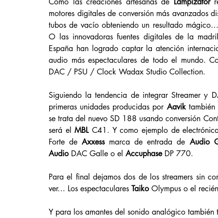
Como las creaciones artesanas de 
Lampizator 
r
motores digitales de conversión más avanzados di
tubos de vacío obteniendo un resultado mágico…
O las innovadoras fuentes digitales de la madri
España han logrado captar la atención internacio
audio más espectaculares de todo el mundo. Co
DAC / PSU / Clock Wadax Studio Collection.
Siguiendo la tendencia de integrar Streamer y D
primeras unidades producidas por 
Aavik 
también 
se trata del nuevo SD 188 usando conversión Con
será el 
MBL
 C41. Y como ejemplo de electrónica 
Forte de 
Axxess 
marca de entrada de 
Audio 
Audio
 DAC Galle o el 
Accuphase 
DP 770.
Para el final dejamos dos de los streamers sin 
ver… Los espectaculares 
Taiko 
Olympus o el recié
Y para los amantes del sonido analógico tambié