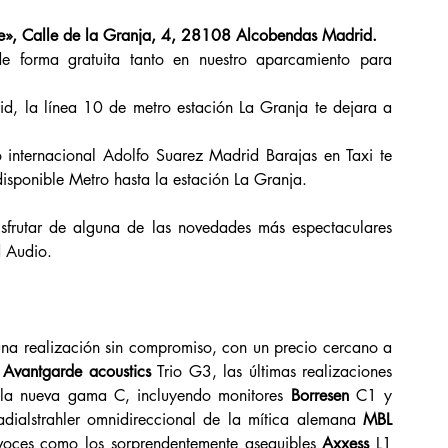
e», Calle de la Granja, 4, 28108 Alcobendas Madrid.
e forma gratuita tanto en nuestro aparcamiento para 
rid, la línea 10 de metro estación La Granja te dejara a 
 internacional Adolfo Suarez Madrid Barajas en Taxi te 
disponible Metro hasta la estación La Granja.
isfrutar de alguna de las novedades más espectaculares 
d Audio.
una realización sin compromiso, con un precio cercano a 
 
Avantgarde acoustics 
Trio G3, las últimas realizaciones 
la nueva gama C, incluyendo monitores 
Borresen 
C1 y 
dialstrahler omnidireccional de la mítica alemana 
MBL 
avoces como los sorprendentemente asequibles 
Axxess 
L1 