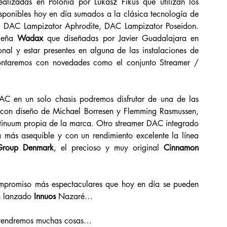
ealizadas en Polonia por Lukasz Fikus que utilizan los 
sponibles hoy en día sumados a la clásica tecnología de 
 DAC Lampizator Aphrodite, DAC Lampizator Poseidon. 
leña 
Wadax 
que diseñadas por Javier Guadalajara en 
nal y estar presentes en alguna de las instalaciones de 
ntaremos con novedades como el conjunto Streamer / 
AC en un solo chasis podremos disfrutar de una de las 
con diseño de Michael Borresen y Flemming Rasmussen, 
tinuum propia de la marca. Otro streamer DAC integrado 
más asequible y con un rendimiento excelente la línea 
Group Denmark
, el precioso y muy original 
Cinnamon 
compromiso más espectaculares que hoy en día se pueden 
n lanzado 
Innuos 
Nazaré…
n tendremos muchas cosas…