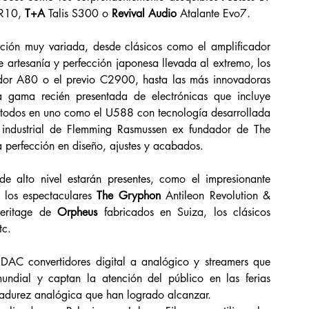
R10, 
T+A 
Talis S300 o 
Revival Audio
 Atalante Evo7.
A nivel de electrónica podréis escuchar amplificación muy variada, desde clásicos como el amplificador 
artesanía y perfección japonesa llevada al extremo, los 
dor A80 o el previo C2900, hasta las más innovadoras 
 gama recién presentada de electrónicas que incluye 
todos en uno como el U588 con tecnología desarrollada 
industrial de Flemming Rasmussen ex fundador de The 
 perfección en diseño, ajustes y acabados.
 de alto nivel estarán presentes, como el impresionante 
los espectaculares 
The Gryphon
 Antileon Revolution & 
eritage de 
Orpheus
 fabricados en Suiza, los clásicos 
tc.
 DAC convertidores digital a analógico y streamers que 
ndial y captan la atención del público en las ferias 
madurez analógica que han logrado alcanzar. 