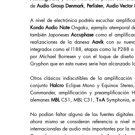
de 
Audio Group Denmark
, 
Perlisten
, 
Audio Vector 
Kondo Audio Note 
Ongaku, ejemplo atemporal de 
también Japoneses 
Accuphase 
como el amplifica
realizaciones de la danesa 
Aavik
 con su nueva
integrados como el I188, etapas como la P288 o 
por Michael Borresen y con el toque de diseño 
Gryphon que en esta nueva serie han alcanzado la
Otros clásicos indiscutibles de la amplificación
conjunto 
Halcro 
Eclipse Mono y Equinox Stereo, 
Commander, amplificación y preamplificación H
alemanes 
MBL 
C51, MBL C31, 
T+A
 Symphonia, e
No podían faltar alguna de las fuentes digitales
ahora mismo se consideran referencia a nivel mu
internacionales de audio más importantes por la 