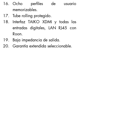
Ocho perfiles de usuario 
memorizables.
Tube rolling protegido.
Interfaz TAIKO XDMI y todas las 
entradas digitales, LAN RJ45 con 
Roon.
Baja impedancia de salida.
Garantía extendida seleccionable.
Diseño Aphrodite:
DAC único por usar pentodos como 
convertidores de salida y pentodos de 
potencia como cargas en triodo. Son 
enormes y caros para señales pequeñas, 
pero ahí está lo radical: producen un 
sonido grande, sin esfuerzo, potente pero 
delicado, suave pero detallado, musical 
y tridimensional.
Calentadores de tipo DC, controlados y 