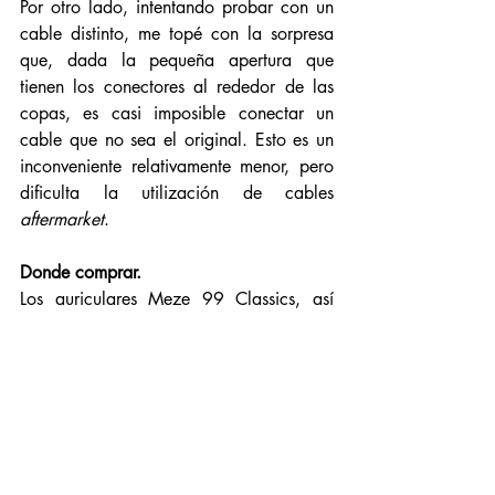
Por otro lado, intentando probar con un 
cable distinto, me topé con la sorpresa 
que, dada la pequeña apertura que 
tienen los conectores al rededor de las 
copas, es casi imposible conectar un 
cable que no sea el original. Esto es un 
inconveniente relativamente menor, pero 
dificulta la utilización de cables 
aftermarket
.  
Donde comprar.
Los auriculares Meze 99 Classics, así 
como el resto de modelos de la marca, 
pueden ser adquiridos en 
cualquiera de 
los distribuidores
 que, 
DeCine
, el 
importador, tiene en nuestro país. 
Al momento de la reseña, los auriculares 
tienen un precio de €309. 