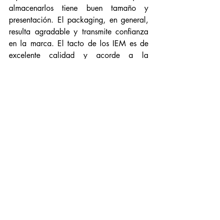
almacenarlos tiene buen tamaño y 
presentación. El packaging, en general, 
resulta agradable y transmite confianza 
en la marca. El tacto de los IEM es de 
excelente calidad y acorde a la 
expectativa de lo que se recibe por el 
precio. 
Aunque, seamos sinceros, los Lush 
destacan por su sonido. La calidad del 
mismo presenta, a mi parecer, un nuevo 
perfil en el escenario actual de los IEM. 
Se trata de un sonido equilibrado, 
natural, agradable, cálido, bien 
presentado. Ziigaat se ha alejado de la 
tendencia de Harmann/V y, 
sinceramente, me parece algo 
refrescante. En un inicio me han 