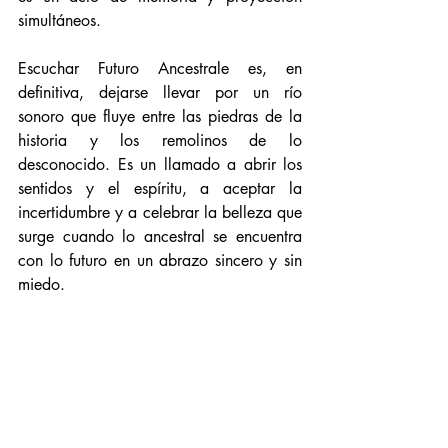
simultáneos.
Escuchar Futuro Ancestrale es, en 
definitiva, dejarse llevar por un río 
sonoro que fluye entre las piedras de la 
historia y los remolinos de lo 
desconocido. Es un llamado a abrir los 
sentidos y el espíritu, a aceptar la 
incertidumbre y a celebrar la belleza que 
surge cuando lo ancestral se encuentra 
con lo futuro en un abrazo sincero y sin 
miedo.
Gracias a Ricardo de Clean Feed 
Records por enviarme este material entre 
los nuevos lanzamientos de este año. 
El disco se encuentra disponible a través 