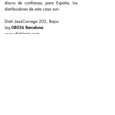
discos de confianza, para España, los 
distribuidores de esta casa son:
Distri JazzCorcega 202, Bajos 
Izq.
08036 Barcelona 
www.distrijazz.com
Kleifri RecordsCalle La Tira nº 6
12210 
Ribesalbes 
www.kleifrirecords.com
Para otros países, es posible consultar la 
cadena de distribuidores en esta web: 
https://www.sieveking-
sound.com/international-dealers.html
Más información sobre este y otros 
excelentes discos en la 
web de Speakers 
Corner
. 
Música