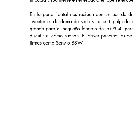
impacta visualmente en el espacio en que se encue
En la parte frontal nos reciben con un par de dri
Tweeter es de domo de seda y tiene 1 pulgada de
grande para el pequeño formato de las YU4, pero
discutir el como suenan. El driver principal es 
firmas como Sony o B&W.