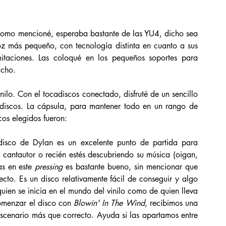
como mencioné, esperaba bastante de las YU4, dicho sea 
oz más pequeño, con tecnología distinta en cuanto a sus 
itaciones. Las coloqué en los pequeños soportes para 
icho. 
nilo. Con el tocadiscos conectado, disfruté de un sencillo 
discos. La cápsula, para mantener todo en un rango de 
scos elegidos fueron:
disco de Dylan es un excelente punto de partida para 
 cantautor o recién estés descubriendo su música (oigan, 
s en este 
pressing
 es bastante bueno, sin mencionar que 
cto. Es un disco relativamente fácil de conseguir y algo 
uien se inicia en el mundo del vinilo como de quien lleva 
menzar el disco con 
Blowin' In The Wind
, recibimos una 
scenario más que correcto. Ayuda si las apartamos entre 