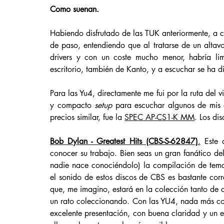
Como suenan. 
Habiendo disfrutado de las TUK anteriormente, a 
de paso, entendiendo que al tratarse de un altav
drivers y con un coste mucho menor, habría lim
escritorio, también de Kanto, y a escuchar se ha d
Para las Yu4, directamente me fui por la ruta del vi
y compacto 
setup
 para escuchar algunos de mis 
precios similar, fue la 
SPEC AP-CS1-K MM
. Los di
Bob Dylan - Greatest Hits (CBS-S-62847)
.
 Este 
conocer su trabajo. Bien seas un gran fanático del
nadie nace conociéndolo) la compilación de tema
el sonido de estos discos de CBS es bastante corre
que, me imagino, estará en la colección tanto de q
un rato coleccionando. Con las YU4, nada más co
excelente presentación, con buena claridad y un e