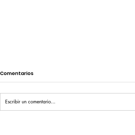
Comentarios
Escribir un comentario...
Ornette on Tenor
Schumann:
Cello & Pi