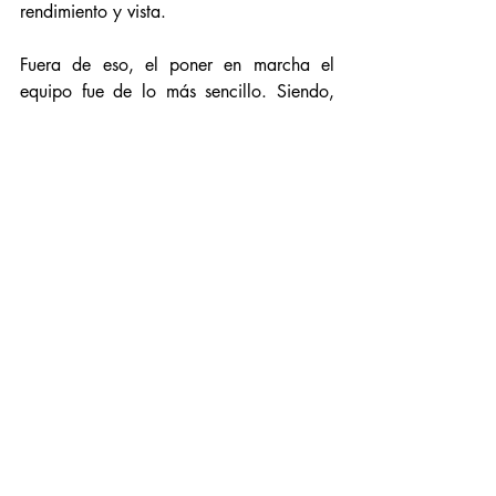
rendimiento y vista. 
Fuera de eso, el poner en marcha el 
equipo fue de lo más sencillo. Siendo,  
lo más complejo, el alinear la cápsula 
una vez montada, como suele serlo en 
todos los procesos de puesta a punto de 
un plato. Tanto montar el 
platter
 como la 
tapa fue de lo más sencillo. La 
nivelación, asistida por el nivel de 
burbuja, llevó tan sólo un segundo. Debo 
admitir que el rendimiento en cuanto a 
vibración fue bastante bueno, no 
transmitiéndose ninguna de ellas a la 
reproducción del vinilo. 
En cuanto al sonido, no limitándome a la 
cápsula Grado, diré que los resultados 
son excelentes. El tocadiscos cubre, de 