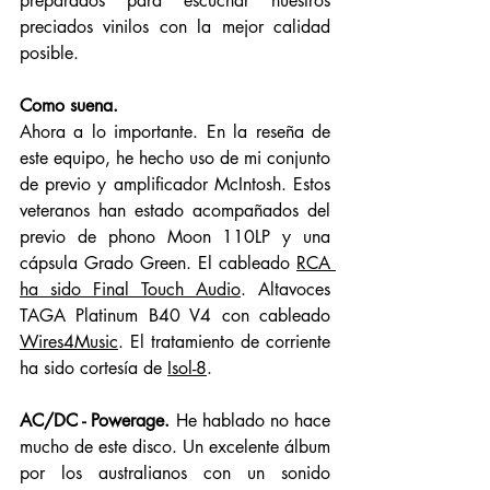
preparados para escuchar nuestros 
preciados vinilos con la mejor calidad 
posible. 
Como suena. 
Ahora a lo importante. En la reseña de 
este equipo, he hecho uso de mi conjunto 
de previo y amplificador McIntosh. Estos 
veteranos han estado acompañados del 
previo de phono Moon 110LP y una 
cápsula Grado Green. El cableado 
RCA 
ha sido Final Touch Audio
. Altavoces 
TAGA Platinum B40 V4 con cableado 
Wires4Music
. El tratamiento de corriente 
ha sido cortesía de 
Isol-8
. 
AC/DC - Powerage.
 He hablado no hace 
mucho de este disco. Un excelente álbum 
por los australianos con un sonido 