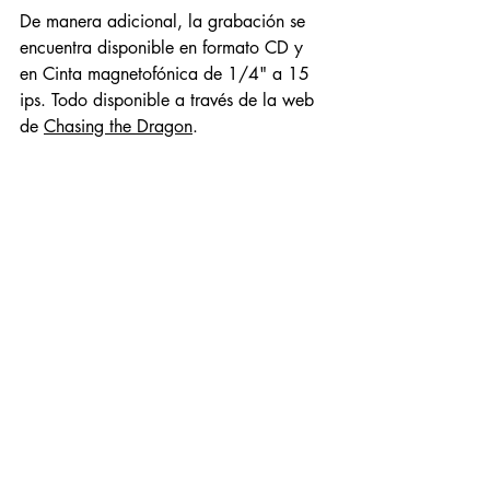
De manera adicional, la grabación se 
encuentra disponible en formato CD y 
en Cinta magnetofónica de 1/4" a 15 
ips. Todo disponible a través de la web 
de 
Chasing the Dragon
. 
Nuevamente, mi más profundo 
agradecimiento a Mike y Françoise 
Valentine por darme la oportunidad de 
conocer su magnífico trabajo.  
Música
Entradas relacionadas
Ver todo