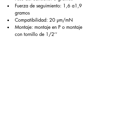
Fuerza de seguimiento: 1,6 a1,9 
gramos
Compatibilidad: 20 µm/mN
Montaje: montaje en P o montaje 
con tornillo de 1/2’’
Conclusiones. 
El Grado Green es un excelente aliado 
para disfrutar de la música. No será la 
cápsula con mayor detalle del mundo, 
Grado produce otras de mayor 
"refinamiento" pero el timbre, tono, 
separación de canales y, en general, la 
buena presentación y musicalidad que la 
Green aporta a la música es muy ameno 
y aporta grandes cualidades al disfrute 
de nuestras grabaciones favoritas. 