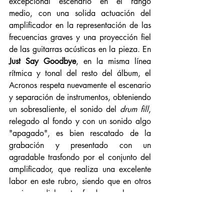
excepcional escenario en el rango 
medio, con una solida actuación del 
amplificador en la representación de las 
frecuencias graves y una proyección fiel 
de las guitarras acústicas en la pieza. En 
Just Say Goodbye
, en la misma línea 
rítmica y tonal del resto del álbum, el 
Acronos respeta nuevamente el escenario 
y separación de instrumentos, obteniendo 
un sobresaliente, el sonido del 
drum fill
, 
relegado al fondo y con un sonido algo 
"apagado", es bien rescatado de la 
grabación y presentado con un 
agradable trasfondo por el conjunto del 
amplificador, que realiza una excelente 
labor en este rubro, siendo que en otros 
equipos dicho trasfondo acaba por 
apagarse casi en su totalidad. Así que si, 
el Acronos goza de buenas credenciales 