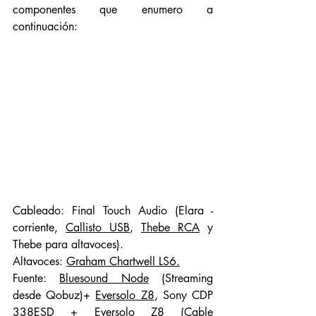
componentes que enumero a 
continuación:
Cableado: Final Touch Audio (Elara - 
corriente, 
Callisto USB
, 
Thebe RCA
 y 
Thebe para altavoces). 
Altavoces: 
Graham Chartwell LS6.
Fuente: 
Bluesound Node
 (Streaming 
desde Qobuz)+ 
Eversolo Z8
, Sony CDP 
338ESD + 
Eversolo Z8
 (Cable 