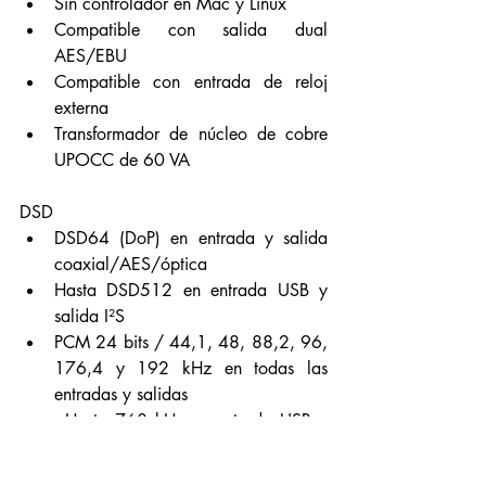
Sin controlador en Mac y Linux
Compatible con salida dual 
AES/EBU
Compatible con entrada de reloj 
externa
Transformador de núcleo de cobre 
UPOCC de 60 VA
DSD
DSD64 (DoP) en entrada y salida 
coaxial/AES/óptica
Hasta DSD512 en entrada USB y 
salida I²S
PCM 24 bits / 44,1, 48, 88,2, 96, 
176,4 y 192 kHz en todas las 
entradas y salidas
	Hasta 768 kHz en entrada USB y 
hasta 384 kHz Salida I²S