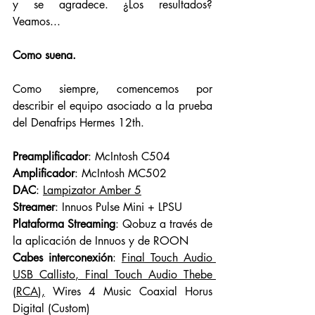
y se agradece. ¿Los resultados? 
Veamos... 
Como suena. 
Como siempre, comencemos por 
describir el equipo asociado a la prueba 
del Denafrips Hermes 12th. 
Preamplificador
: McIntosh C504
Amplificador
: McIntosh MC502
DAC
: 
Lampizator Amber 5
Streamer
: Innuos Pulse Mini + LPSU
Plataforma Streaming
: Qobuz a través de 
la aplicación de Innuos y de ROON
Cabes interconexión
: 
Final Touch Audio 
USB Callisto
, 
Final Touch Audio Thebe 
(RCA
),
 Wires 4 Music Coaxial Horus 
Digital (Custom)